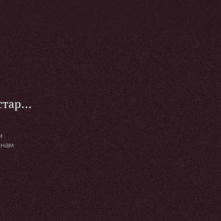
старту
м
анам