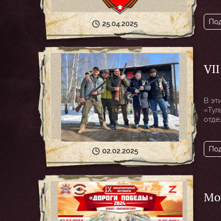
к зн
Вели
По
25.04.2025
VII че
«Т
В эт
«Тул
отде
меро
По
02.02.2025
Мо
ма