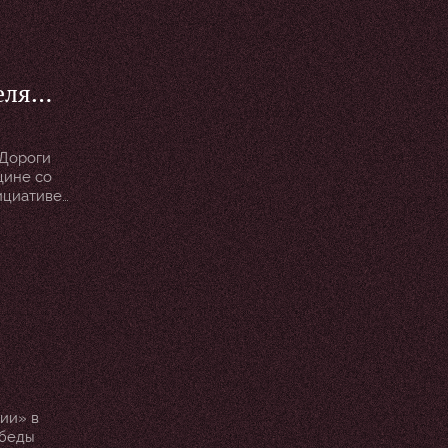
елям
ой
 Дороги
ный
щине со
ициативе
«Дороги
 сколько
ии» в
обеды