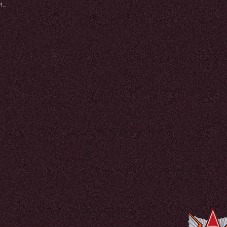
и
очные
78-й