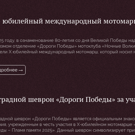
– юбилейный международный мотома
ороги Победы – Пламя памяти 2025»
25 году, в ознаменование 80-летия со дня Великой Победы на
змом отделение «Дороги Победы» мотоклуба «Ночные Волк
ели Х юбилейный международный мотомарш, который носил 
оги Победы – Пламя памяти 2025». За прошедшие 10 лет
ународные мотомарши «Дороги Победы» стали символом ед
иотизма, собирая участников со всех уголков России, стран С
дробнее
ы. […]
градной шеврон «Дороги Победы» за уч
Х — юбилейном мотомарше «Дороги По
Пламя памяти 2025»
адной шеврон «Дороги Победы» является официальным знак
чия, учрежденным в честь участия в Х-юбилейном мотомарше
ды – Пламя памяти 2025». Данный шеврон символизирует при