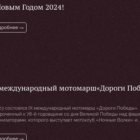
Новым Годом 2024!
дробнее
 международный мотомарш«Дороги По
воих_не_бросаем_2023 г.», приуроченны
-й годовщине со дня Великой Победы н
23 состоялся IX международный мотомарш «Дороги Победы»,
шизмом!
роченный к 78-й годовщине со дня Великой Победы над фаши
низаторами, которого выступает мотоклуб «Ночные Волки» и
именный «Фонд поддержки и развития патриотического мот
ги Победы».Мотомарш проходил в период с 29 апреля 2023 г. 
 г. под названием «Дороги Победы #Своих_не_бросаем_2023»
дробнее