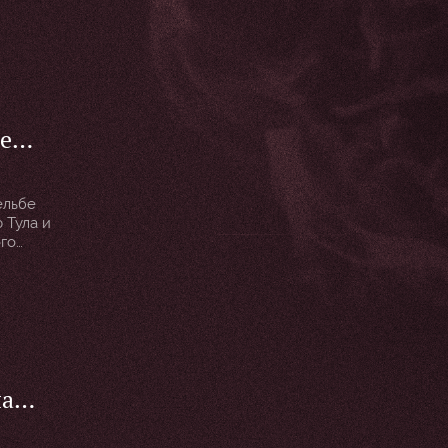
 героев
ы.
ельбе
 Тула и
ого
ша