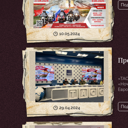
По
10.05.2024
Пр
мо
«ТАС
«Ноч
Евро
По
29.04.2024