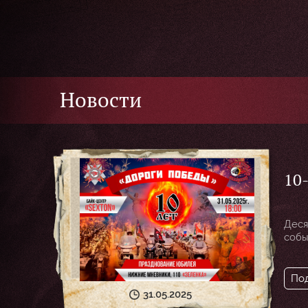
Новости
10
мо
Деся
собы
По
31.05.2025