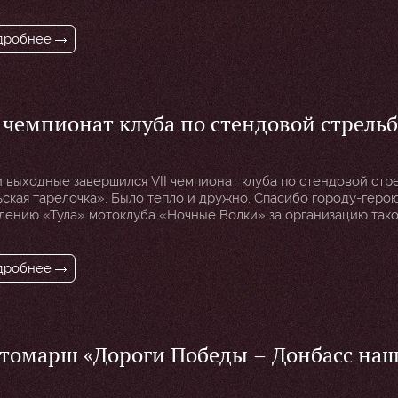
ачимому патриотическому мероприятию, посвященному памяти
кой Отечественной войны и сохранению исторической правд
дробнее
мпионат клуба по стендовой стрельбе
ульская тарелочка»
и выходные завершился VII чемпионат клуба по стендовой стр
ьская тарелочка». Было тепло и дружно. Спасибо городу-герою
лению «Тула» мотоклуба «Ночные Волки» за организацию так
приятия
дробнее
томарш «Дороги Победы – Донбасс на
лая земля 2024»