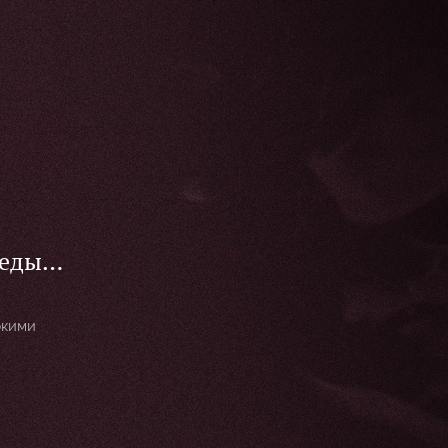
беды»
ркими