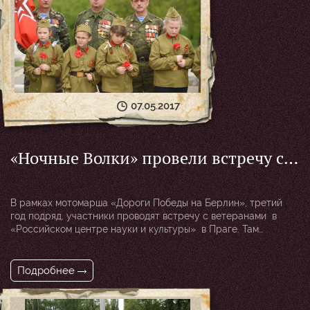
07.05.2017
«Ночные Волки» провели встречу с
ветеранами в «Российском центре
науки и культуры» в Праге
В рамках мотомарша «Дороги Победы на Берлин», третий
год подряд, участники проводят встречу с ветеранами в
«Российском центре науки и культуры» в Праге. Там
«Ночных Волков» встретили — Чрезвычайный и полномочный
Посол РФ в Чешской Республике – Змеевский Александр
Владимирович, ветераны и соотечественники. На
Подробнее
мероприятии выступил ансамбль с песнями военных лет,
были произнесены торжественные речи, на память об этой […]