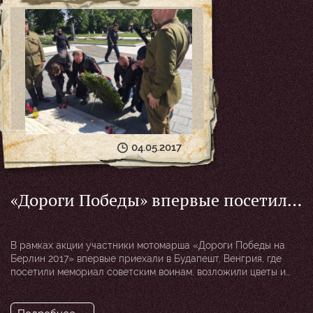
тысячи воинов-освободителей» К акции присоединились
примерно 200 местных жителей и представители чешских […]
04.05.2017
«Дороги Победы» впервые посетили
Венгрию
В рамках акции участники мотомарша «Дороги Победы на
Берлин 2017» впервые приехали в Будапешт, Венгрия, где
посетили мемориал советским воинам, возложили цветы и
почтили память погибших солдат. Совместно с
руководителем Представительства Министерства обороны
РФ по организации и ведению военно-мемориальной работы