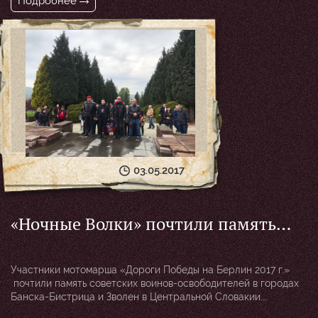
Подробнее
в Венгрии Оверчук Алексеем Винадьевичем.
03.05.2017
«Ночные Волки» почтили память
советских воинов-освободителей в
Словакии
Участники мотомарша «Дороги Победы на Берлин 2017 г.»
почтили память советских воинов-освободителей в городах
Банска-Бистрица и Зволен в Центральной Словакии.
Где возложили венки к памятникам Словацкому