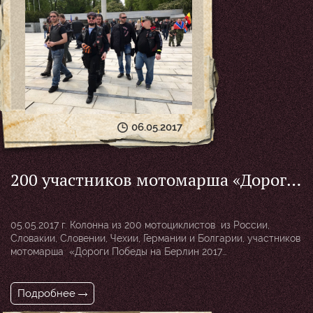
06.05.2017
200 участников мотомарша «Дороги
Победы на Берлин 2017 г.»
возложили венки к мемориалам в
05.05.2017 г. Колонна из 200 мотоциклистов из России,
Брно и Позоржице, Чехия
Словакии, Словении, Чехии, Германии и Болгарии, участников
мотомарша «Дороги Победы на Берлин 2017
г.» международного мотоклуба «Ночные волки» прибыла
в Чехию. В город Брно, где возложили венки к памятнику
красноармейцев на почетном участке Центрального
Подробнее
городского кладбища. На котором покоится почти четыре