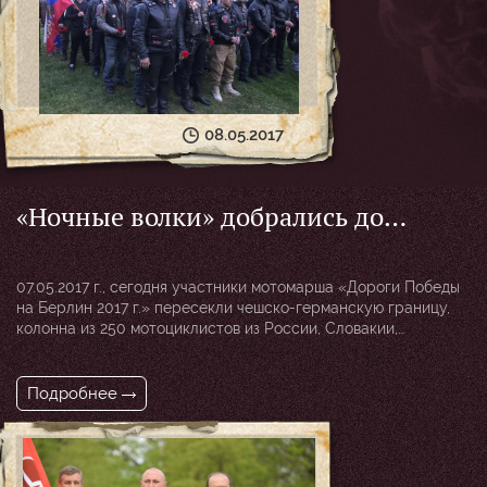
08.05.2017
«Ночные волки» добрались до
Дрездена
07.05.2017 г., сегодня участники мотомарша «Дороги Победы
на Берлин 2017 г.» пересекли чешско-германскую границу,
колонна из 250 мотоциклистов из России, Словакии,
Словении, Чехии, Польши, Германии, Болгарии, Македонии и
Италии в сопровождении полиции прибыла в Дрезден, где
«Ночные Волки» отдали дань памяти солдатам-
Подробнее
освободителям и возложили цветы на мемориале советским
воинам, павшим в годы Великой Отечественной войны. Далее
мотоциклисты […]