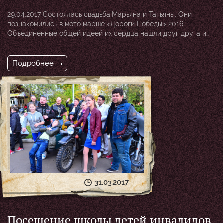
29.04.2017 Состоялась свадьба Марьяна и Татьяны. Они
познакомились в мото марше «Дороги Победы» 2016.
Объединенные общей идеей их сердца нашли друг друга и
прошли испытание дорогой. Вся колонна байкеров из разных
стран заехала поздравить своих товарищей, а Александр
Хирург — лидер мотоклуба «Ночные Волки» стал почетным
Подробнее
свидетелем, причем впервые в своей жизни.
31.03.2017
Посещение школы детей инвалидов