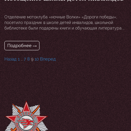
Отделение мотоклуба «ночные Волки» «Дороги победы»,
посетило праздник в школе детей инвалидов, школьной
библиотеке были подарены книги и обучающая литература.
После праздника дети продолжили общение с техникой.
Подробнее
Пагинация
Назад
1
7
8
10
Вперед
…
9
записей