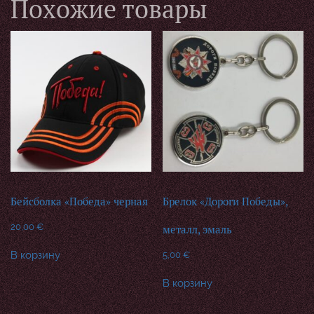
Похожие товары
Бейсболка «Победа» черная
Брелок «Дороги Победы»,
20,00
€
металл, эмаль
В корзину
5,00
€
В корзину