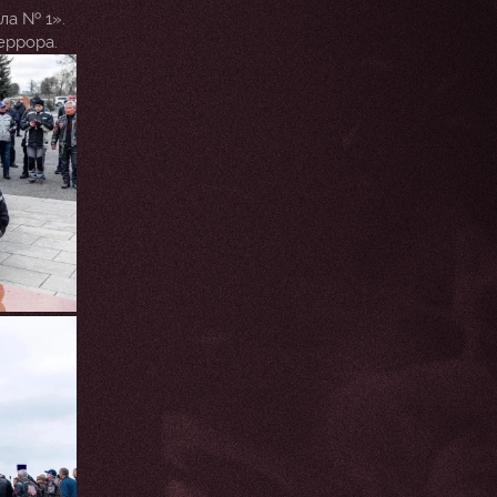
ла № 1».
еррора.