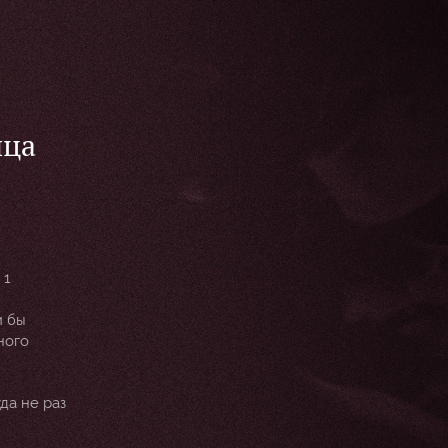
ица
 1
и бы
ного
да не раз