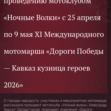
проведению мотоклубом
«Ночные Волки» с 25 апреля
по 9 мая ХI Международного
мотомарша «Дороги Победы
— Кавказ кузница героев
2026»
О городах маршрута, участниках и мероприятиях мотомарша
рассказали президент мотоклуба «Ночные волки» Александр
Хирург (Залдастанов), президент отделения «Дороги