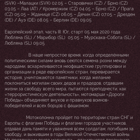
(SVK) –Малацки (SVK) 02.05 – Старовички (CZ) / Брно (CZ)
03.05 – Лаа (АТ) / Кромержиж (CZ) 04.05 – Брно (CZ) / Прага
(CZ) 05.05 – Жданице (CZ) 06.05 – Дечин (CZ) 07.05 – Дрезден
(DE) / Ауэ (DE) 08.05 – Берлин (DE) 09.05
Европейский этап, часть III: Юг, старт 05 мая 2020 года
Любляна (SL) / Марибор (SL) 05.05 – Мурскака-Собота (SL) /
Любляна (SL) 09.05
В наше непростое время, когда определёнными
политическими силами вновь сеются семена розни между
народами, вскармливаются неофашисткие группировки и
организации в ряде европейских стран, перевирается
история, уничтожаются памятники, когда желание
поклониться могилам своих дедов и прадедов, отдавшим
жизни за свободу всего мира, пытаются преподнести, как
«террористическую деятельность», мотомарши «Дороги
Победы» объединяют внуков и правнуков воинов-
победителей и всех борцов с фашизмом.
Мотоколонна пройдет по территории стран СНГ и
Европы с флагами Победы и флагами городов участников,
отдавая дань памяти и уважения всем солдатам, погибшим за
свободу, и выжившим в годы Великой Отечественной войны.