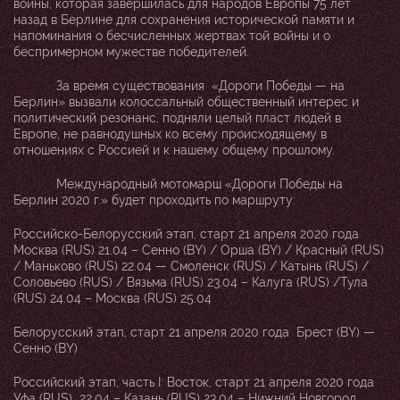
войны, которая завершилась для народов Европы 75 лет
назад в Берлине для сохранения исторической памяти и
напоминания о бесчисленных жертвах той войны и о
беспримерном мужестве победителей.
За время существования «Дороги Победы — на
Берлин» вызвали колоссальный общественный интерес и
политический резонанс, подняли целый пласт людей в
Европе, не равнодушных ко всему происходящему в
отношениях с Россией и к нашему общему прошлому.
Международный мотомарш «Дороги Победы на
Берлин 2020 г.» будет проходить по маршруту:
Российско-Белорусский этап, старт 21 апреля 2020 года
Москва (RUS) 21.04 – Сенно (BY) / Орша (BY) / Красный (RUS)
/ Маньково (RUS) 22.04 — Смоленск (RUS) / Катынь (RUS) /
Соловьево (RUS) / Вязьма (RUS) 23.04 – Калуга (RUS) /Тула
(RUS) 24.04 – Москва (RUS) 25.04
Белорусский этап, старт 21 апреля 2020 года Брест (BY) —
Сенно (BY)
Российский этап, часть I: Восток, старт 21 апреля 2020 года
Уфа (RUS) 22.04 – Казань (RUS) 23.04 – Нижний Новгород