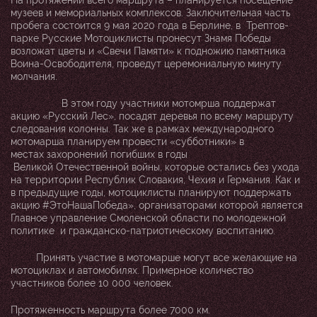
На протяжении всего маршрута – планируется посещение
музеев и мемориальных комплексов. Заключительная часть
пробега состоится 9 мая 2020 года в Берлине, в Трептов-
парке Русские Мотоциклисты пронесут Знамя Победы
возложат цветы и «Свечи Памяти» к подножию памятника
Воина-Освободителя, проведут церемониальную минуту
молчания.
В этом году участники мотомрша поддержат
акцию «Русский Лес», посадят деревья по всему маршруту
следования колонны. Так же в рамках международного
мотомарша планируем провести «субботники» в
местах захоронений погибших в годы
Великой Отечественной войны, которые остались без ухода
на территории Республик Словакия, Чехия и Германия. Как и
в предыдущие годы, мотоциклисты планируют поддержать
акцию #ЭтоНашаПобеда», организаторами которой является
Главное управление Смоленской области по молодежной
политике и гражданско-патриотическому воспитанию.
Принять участие в мотомарше могут все желающие на
мотоциклах и автомобилях. Примерное количество
участников более 10 000 человек.
Протяженность маршрута более 7000 км.