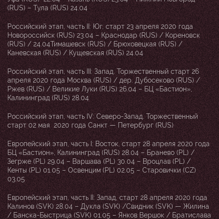
(RUS) – Тула (RUS) 24.04
Российский этап, часть II: Юг, старт 23 апреля 2020 года
Новороссийск (RUS) 23.04 – Краснодар (RUS) / Кореновск
(RUS) / 24.04Тимашевск (RUS) / Брюховецкая (RUS) /
Каневская (RUS) / Кущевская (RUS) 24.04
Российский этап, часть III: Запад. Торжественный старт 26
апреля 2020 года Москва (RUS) / дер. Дубосеково (RUS) /
Ржев (RUS) / Великие Луки (RUS) 26.04 – БЦ «Бастион»,
Калининград (RUS) 28.04
Российский этап, часть IV: Северо-Запад. Торжественный
старт 02 мая 2020 года Санкт — Петербург (RUS)
Европейский этап, часть I: Восток, старт 28 апреля 2020 года
БЦ «Бастион», Калининград (RUS) 28.04 – Бранево (PL) /
Зегрже (PL) 29.04 – Варшава (PL) 30.04 – Вроцлав (PL) /
Кенты (PL) 01.05 – Освенцим (PL) 02.05 – Старовички (CZ)
03.05
Европейский этап, часть II: Запад, старт 28 апреля 2020 года
Калинов (SVK) 28.04 – Дукла (SVK) /Свидник (SVK) — Жилина
/ Банска-Быстрица (SVK) 01.05 – Янков Вершок / Братислава